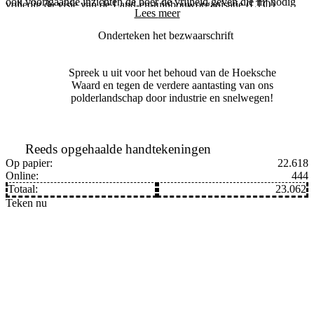
ook voortgaande inzichten de boer de vrijheid geven die hij nodig
volledig de visie van de Land-en-tuinbouworganisatie (LTO).
Lees
heeft om een redelijk en aanvaardbaar bestaansrecht te kunnen
blijven behouden.
Onderteken het bezwaarschrift
Spreek u uit voor het behoud van de Hoeksche
Waard en tegen de verdere aantasting van ons
polderlandschap door industrie en snelwegen!
Reeds opgehaalde handtekeningen
Op papier:
22.618
Online:
444
Totaal:
23.062
Teken nu